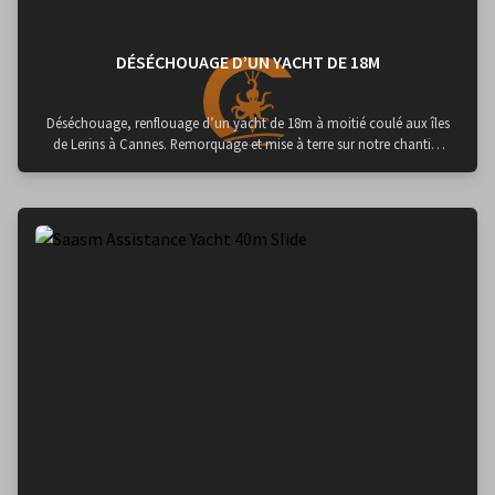
DÉSÉCHOUAGE D’UN YACHT DE 18M
Déséchouage, renflouage d’un yacht de 18m à moitié coulé aux îles
de Lerins à Cannes. Remorquage et mise à terre sur notre chantier
naval à Cannes Mobilisation de notre remorqueur Orca 2, de notre
bateau d’assistance Texel 5, de 30 Tonnes de parachutes et de notre
équipe de scaphandriers.