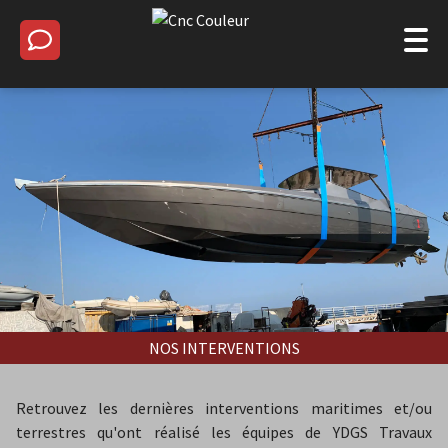
PRÉSENTATION DU GROUPE
NOTRE LOGISTIQUE
NOS INTERVENTIONS
LA PRESSE EN PARLE
CONTACT
0 806 080 008
NOS INTERVENTIONS
Retrouvez les dernières interventions maritimes et/ou
FR
EN
terrestres qu'ont réalisé les équipes de YDGS Travaux