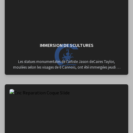
IMMERSION DE SCULTURES
Les statues monumentales de l’artiste Jason deCaires Taylor,
moulées selon les visages de 6 Cannois, ont été immergées jeudi 28
janvier 2021 aux abords de l'île Sainte-Marguerite pour former le
premier écomusée de France et de Méditerranée.