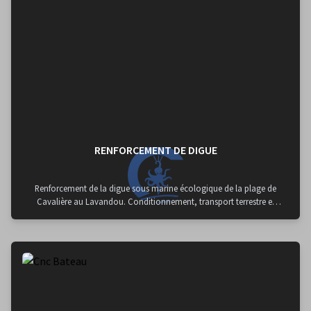
RENFORCEMENT DE DIGUE
Renforcement de la digue sous marine écologique de la plage de
Cavalière au Lavandou. Conditionnement, transport terrestre et
maritime puis mise en place de 30 sacs de sable de 8T chacun.
Mobilisation de notre barge “Daphné” 26 mètres, de notre
remorqueur 12 mètres 600 cv “Amai 2”, de notre pousseur 250 cv
“l’enfer” et de notre grue 50 Tonnes pour mener à bien cette
opération qui s’est étalée sur 2 semaines et qui n’aurait pu être
possible sans l’accueil du vieux port de Cannes pour assurer le lien
entre terre et mer.