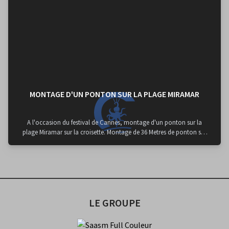
MONTAGE D'UN PONTON SUR LA PLAGE MIRAMAR
A l'occasion du festival de Cannes, montage d'un ponton sur la
plage Miramar sur la croisette. Montage de 36 Metres de ponton sur
pilotis en 3 jours pour la plage Miramar sur la célèbre Croisette, peu
avant le festival de Cannes. Merci au port Canto pour son accueil et
à la société Mobilis pour sa fidélité. Mobilisation de notre : - barge 26
m - remorqueur 12 m 600 cv - pousseur 250 cv - grue 50 T - équipe de
scaphandriers certifiée Class 2 A
LE GROUPE