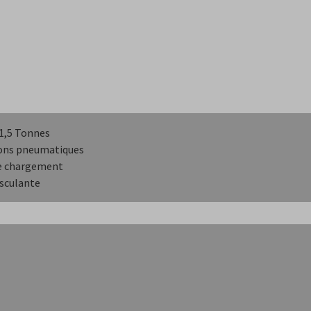
1,5 Tonnes
ons pneumatiques
e chargement
sculante